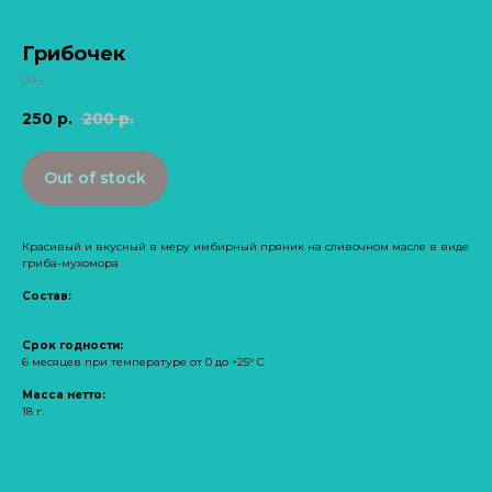
Грибочек
004
250
р.
200
р.
Out of stock
Красивый и вкусный в меру имбирный пряник на сливочном масле в виде
гриба-мухомора
Состав:
Срок годности:
6 месяцев при температуре от 0 до +25° С
Масса нетто:
18 г.