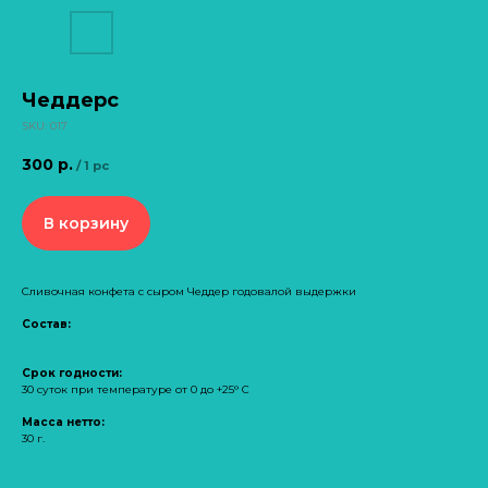
Чеддерс
SKU:
017
300
р.
/
1 pc
В корзину
Сливочная конфета с сыром Чеддер годовалой выдержки
Состав:
Срок годности:
30 суток при температуре от 0 до +25° С
Масса нетто:
30 г.